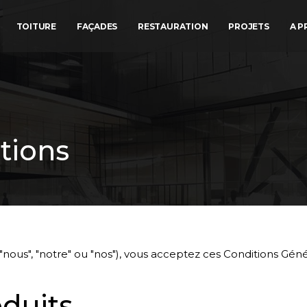
TOITURE
FAÇADES
RESTAURATION
PROJETS
A P
tions
("nous", "notre" ou "nos"), vous acceptez ces Conditions Géné
oduits