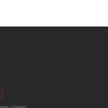
erms
•
Contact