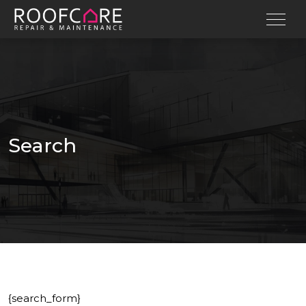
Search
{search_form}